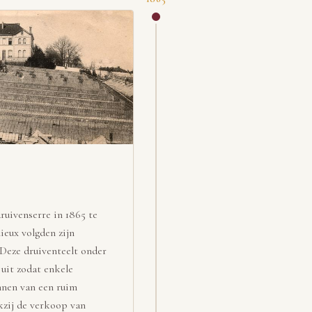
ruivenserre in 1865 te
ieux volgden zijn
 Deze druiventeelt onder
 uit zodat enkele
innen van een ruim
zij de verkoop van