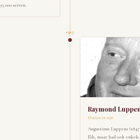
35.000 serren.
1915
Raymond Luppe
Druiven en wijn
Augustinus Luppens (1847-
Eik, maar had ook enkele