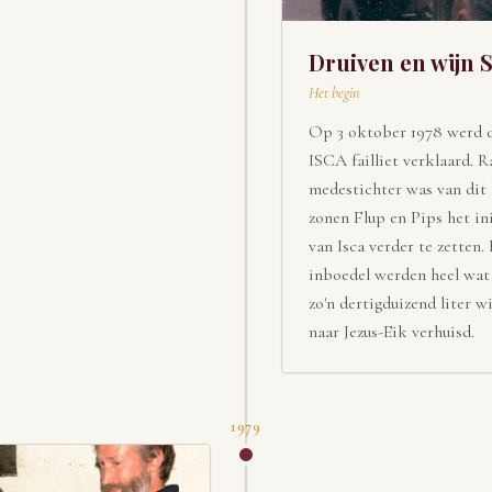
Druiven en wijn 
Het begin
Op 3 oktober 1978 werd 
ISCA failliet verklaard. 
medestichter was van dit 
zonen Flup en Pips het i
van Isca verder te zetten.
inboedel werden heel wat 
zo'n dertigduizend liter 
naar Jezus-Eik verhuisd.
1979