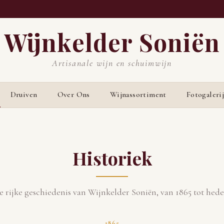
Wijnkelder Soniën
Artisanale wijn en schuimwijn
Druiven
Over Ons
Wijnassortiment
Fotogaleri
Historiek
e rijke geschiedenis van Wijnkelder Soniën, van 1865 tot hede
1865