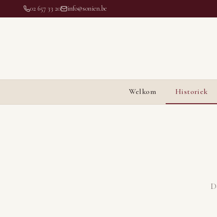
02 657 33 20
info@sonien.be
Welkom
Historiek
D