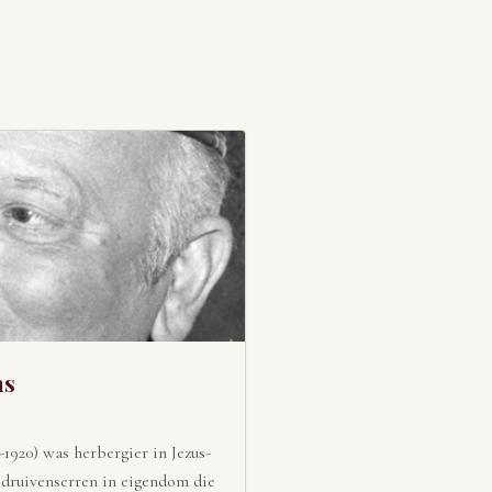
ns
1920) was herbergier in Jezus-
 druivenserren in eigendom die