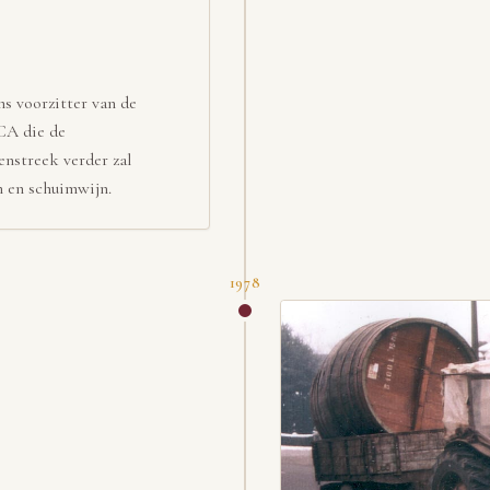
s voorzitter van de
CA die de
enstreek verder zal
n en schuimwijn.
1978