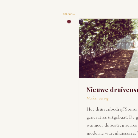
2000+
Nieuwe druivens
Modernisering
Het druivenbedrijf Sonië
generaties uitgebaat. De 
wanneer de zestien serre
moderne warenhuisserre. 